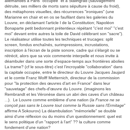
allemandes à Paris "occupée" et à Stalingrad (sauvagement
détruite, ses milliers de morts sans sépulture à cause du froid),
des métaphores visuelles, des récurrences "ironiques" (une
Marianne en chair et en os se faufilant dans les galeries du
Louvre, en déclamant l'article I de la Constitution; Napoléon
Bonaparte petit bedonnant prétentieux répétant "c'est moi" "c'est
moi" devant entre autres la toile de David célébrant son "sacre").
Le réalisateur utilise toutes les techniques et trucages: split
screen, fondus enchaînés, surimpressions, incrustations,
inscription à l'écran de la piste sonore
,
cadre qui s'élargit ou se
rétrécit, alors que sa voix commente interpelle et nous invite à
déambuler dans une sorte d'espace-temps aux frontières abolies
La trame? (cf le sous-titre) c'est l'incroyable "collaboration" dans
la capitale occupée, entre le directeur du Louvre Jacques Jaujard
et le comte Franz Wolff Metternich, directeur de la commission
pour "la protection des œuvres d'art en France" dans leur
"sauvetage" des chefs-d'œuvre du Louvre. (imaginons
les
Rembrandt et les Véronèse dans un abri des caves d’un château
...). Le Louvre comme emblème d'une nation (
la France ne se
conçoit pas sans le Louvre tout comme la Russie sans l'Ermitage
"
affirme A Sokourov) La déambulation "mémorielle" se double
ainsi d'une réflexion ou du moins d'un questionnement: quel est
le sens politique d'un "rapport à l'art" ?? la culture comme
fondement d'une nation?